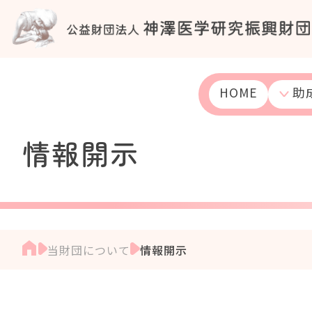
S
k
i
p
t
o
HOME
助
c
o
n
情報開示
t
e
n
t
当財団について
情報開示