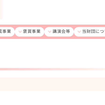
成事業
褒賞事業
講演会等
当財団につ