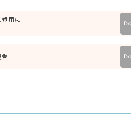
に費用に
Do
報告
Do