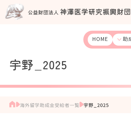
S
k
i
p
t
o
HOME
助
c
o
n
宇野_2025
t
e
n
t
海外留学助成金受給者一覧
宇野_2025