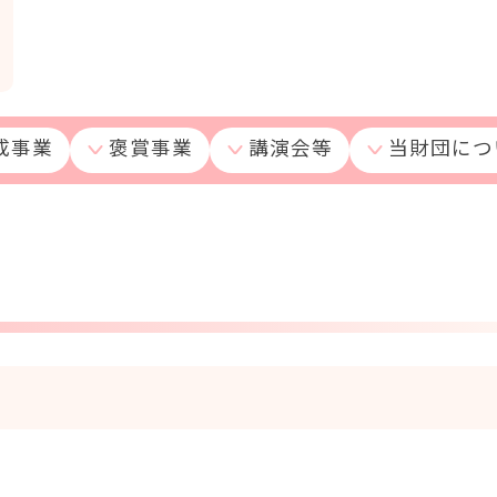
成事業
褒賞事業
講演会等
当財団につ