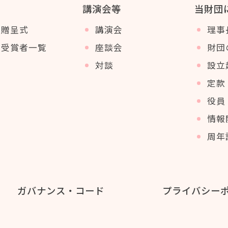
講演会等
当財団
賞贈呈式
講演会
理事
賞受賞者一覧
座談会
財団
対談
設立
定款
役員 
情報
周年
ガバナンス・コード
プライバシー