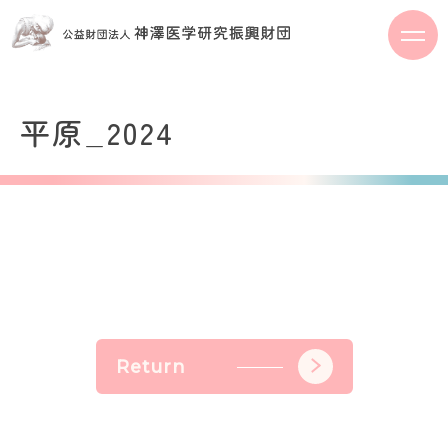
S
k
i
p
t
平原_2024
o
c
o
n
t
e
n
t
Return