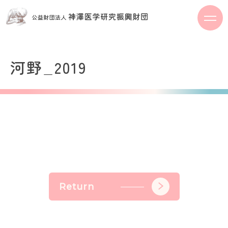
S
k
i
p
t
河野_2019
o
c
o
n
t
e
n
t
Return