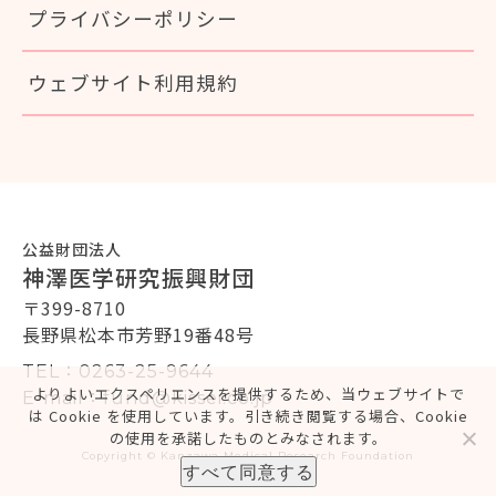
プライバシーポリシー
ウェブサイト利用規約
公益財団法人
神澤医学研究振興財団
〒399-8710
長野県松本市芳野19番48号
TEL：0263-25-9644
よりよいエクスペリエンスを提供するため、当ウェブサイトで
E-mail：fund@kissei.co.jp
は Cookie を使用しています。引き続き閲覧する場合、Cookie
の使用を承諾したものとみなされます。
Copyright © Kanzawa Medical Research Foundation
すべて同意する
All rights reserved.