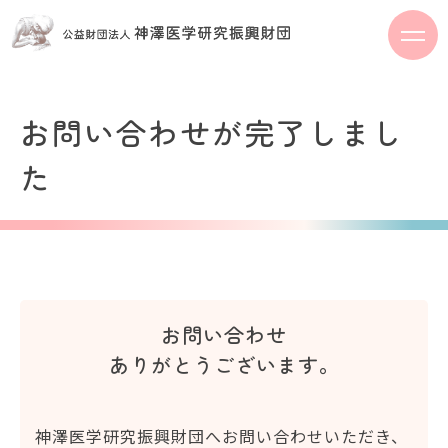
S
k
i
p
t
お問い合わせが完了しまし
o
c
た
o
n
t
e
n
t
お問い合わせ
ありがとうございます。
神澤医学研究振興財団へお問い合わせいただき、