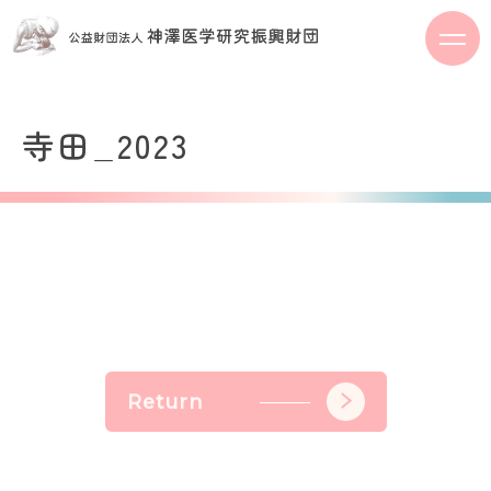
S
k
i
p
t
寺田_2023
o
c
o
n
t
e
n
t
Return