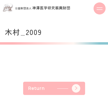
S
k
i
p
t
木村_2009
o
c
o
n
t
e
n
t
Return