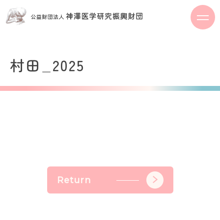
S
k
i
p
t
村田_2025
o
c
o
n
t
e
n
t
Return