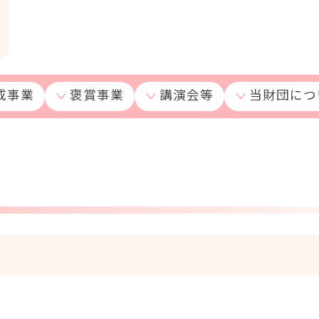
成事業
褒賞事業
講演会等
当財団につ