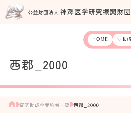
S
k
i
p
t
o
HOME
助
c
o
n
西郡_2000
t
e
n
t
研究助成金受給者一覧
西郡_2000