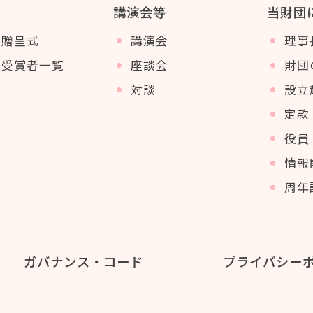
講演会等
当財団
賞贈呈式
講演会
理事
賞受賞者一覧
座談会
財団
対談
設立
定款
役員 
情報
周年
ガバナンス・コード
プライバシー