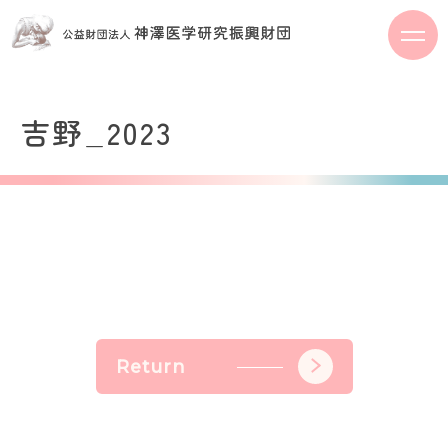
S
k
i
p
t
吉野_2023
o
c
o
n
t
e
n
t
Return