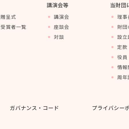
講演会等
当財団
賞贈呈式
講演会
理事
賞受賞者一覧
座談会
財団
対談
設立
定款
役員 
情報
周年
ガバナンス・コード
プライバシー