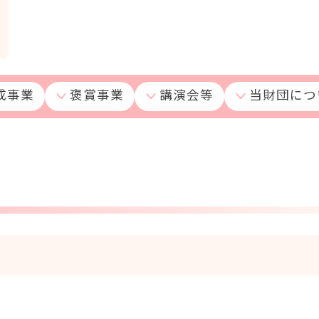
成事業
褒賞事業
講演会等
当財団につ