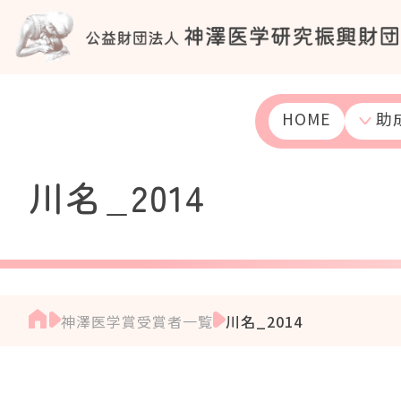
S
k
i
p
t
o
HOME
助
c
o
n
川名_2014
t
e
n
t
神澤医学賞受賞者一覧
川名_2014